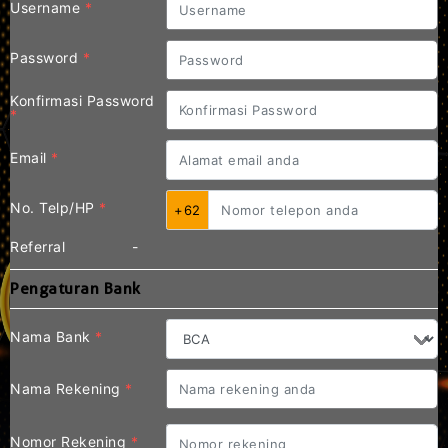
Username
*
Password
*
Konfirmasi Password
*
Email
*
No. Telp/HP
*
+62
Referral
-
Pengaturan Bank
Nama Bank
*
Nama Rekening
*
Nomor Rekening
*