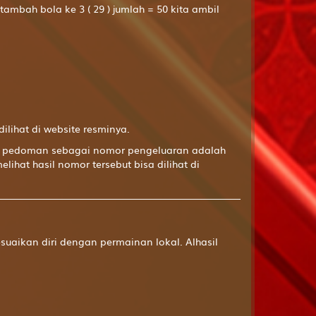
ambah bola ke 3 ( 29 ) jumlah = 50 kita ambil
ilihat di website resminya.
il pedoman sebagai nomor pengeluaran adalah
ihat hasil nomor tersebut bisa dilihat di
uaikan diri dengan permainan lokal. Alhasil