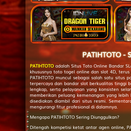
PATIHTOTO - S
PATIHTOTO
adalah Situs Toto Online Bandar SL
khususnya toto togel online dan slot 4D, ter
PATIHTOTO muncul sebagai salah satu situs pa
terpercaya dan bandar slot berkualitas tinggi 
lengkap, serta pelayanan yang konsisten sel
memberikan peluang kemenangan yang lebih bes
disediakan diambil dari situs resmi. Sement
mengurangi fitur profesional di dalamnya.
Mengapa PATIHTOTO Sering Diunggulkan?
Ditengah kompetisi ketat antar agen online,