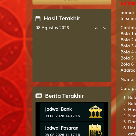
NOM
nomor p
Hasil Terakhir
tersebu
08 Agustus 2026
Contoh
Bola 1 
NEWYORKMID
0
5
8
8
Bola 2 
Bola 3 
BANGKOK 0130
8
5
7
1
Bola 4 
Bola 5 
CAROLINADAY
6
9
3
6
Bola 6 
Additi
BRUNEI 02
1
6
3
9
Nomor
Cara p
Berita Terakhir
Bol
Bol
Jadwal Bank
Has
Sis
08-08-2026 14:17:16
Dar
Jadwal Pasaran
Unt
amb
08-08-2026 14:17:16